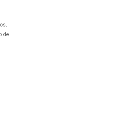
os,
o de