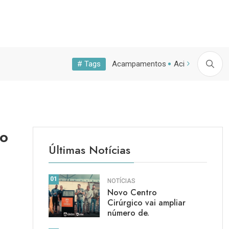
# Tags
ital
Pública
UFVJM
Vagas
Acampamentos
Acidente
Admi
as destes...
Prefeitura de Paracatu autoriza...
Novo Centro C
do
Últimas Notícias
01
NOTÍCIAS
Novo Centro
Cirúrgico vai ampliar
número de.