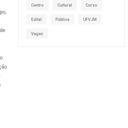
Centro
Cultural
Curso
io,
Edital
Pública
UFVJM
 de
Vagas
ão
ção
s
e