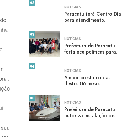
02
NOTÍCIAS
Paracatu terá Centro Dia
para atendimento.
ado
nhã
03
s
NOTÍCIAS
Prefeitura de Paracatu
o
fortalece políticas para.
04
um
NOTÍCIAS
Amnor presta contas
ral,
destes 06 meses.
ição
a
05
NOTÍCIAS
ui
Prefeitura de Paracatu
autoriza instalação de.
 sua