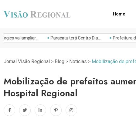
Home
gico vai ampliar...
Paracatu terá Centro Dia...
Prefeitura de 
Jornal Visão Regional
>
Blog
>
Notícias
>
Mobilização de pref
Mobilização de prefeitos aumen
Hospital Regional