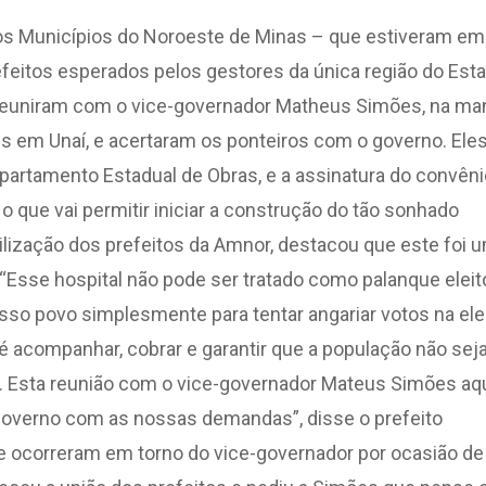
os Municípios do Noroeste de Minas – que estiveram em
efeitos esperados pelos gestores da única região do Est
e reuniram com o vice-governador Matheus Simões, na ma
ns em Unaí, e acertaram os ponteiros com o governo. Ele
epartamento Estadual de Obras, e a assinatura do convêni
o que vai permitir iniciar a construção do tão sonhado
bilização dos prefeitos da Amnor, destacou que este foi 
 “Esse hospital não pode ser tratado como palanque eleito
so povo simplesmente para tentar angariar votos na ele
é acompanhar, cobrar e garantir que a população não sej
. Esta reunião com o vice-governador Mateus Simões aq
governo com as nossas demandas”, disse o prefeito
e ocorreram em torno do vice-governador por ocasião de