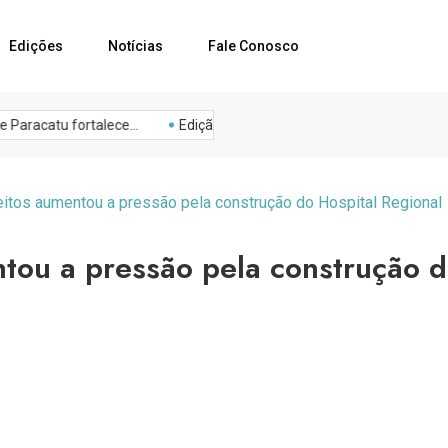
Edições
Notícias
Fale Conosco
Cultural
Curso
Ed
Paracatu fortalece...
Edição 270 – Julho...
Amnor presta cont
eitos aumentou a pressão pela construção do Hospital Regional
tou a pressão pela construção 