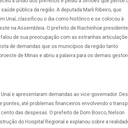
radeceu a união dos prefeitos e pediu a Simões que pense
aúde pública da região. A deputada Marli Ribeiro, que
em Unaí, classificou o dia como histórico e se colocou à
este na Assembleia. O prefeito de Riachinhoe presidente
 falou de sua preocupação com as estranhas articulaçõe
a lista de demandas que os municípios da região tanto
roeste de Minas e abriu a palavra para os demais gesto
m Unaí e apresentaram demandas ao vice-governador. De
 pontes, até problemas financeiros envolvendo o transp
r cento das despesas. O prefeito de Dom Bosco, Nelson
strução do Hospital Regional e explanou sobre a realidad