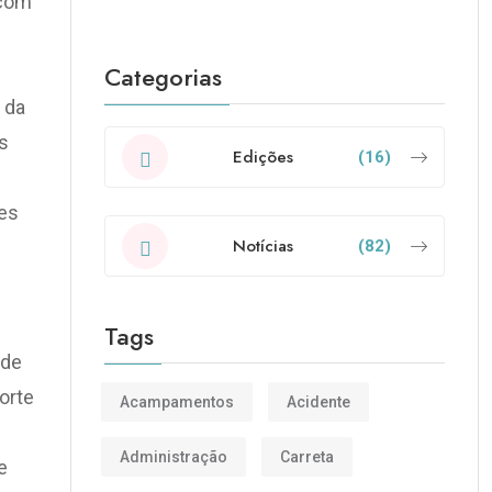
 com
Categorias
 da
s
Edições
(16)
res
Notícias
(82)
Tags
sde
orte
Acampamentos
Acidente
Administração
Carreta
e