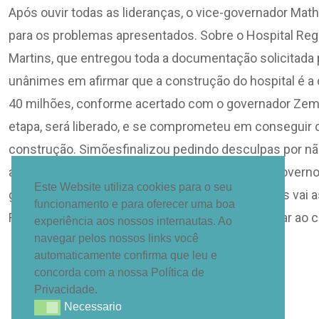
Após ouvir todas as lideranças, o vice-governador M
para os problemas apresentados. Sobre o Hospital Regi
Martins, que entregou toda a documentação solicitada p
unânimes em afirmar que a construção do hospital é a
40 milhões, conforme acertado com o governador Zema
etapa, será liberado, e se comprometeu em conseguir o
construção. Simõesfinalizou pedindo desculpas por nã
anteriores e anunciou que vai mudar a sede do govern
Este Website utiliza cookies para o seu
governadoria. O vice-governador Matheus Simões vai as
funcionamento e para oferecer uma boa
Romeu Zema, que vai renunciar para se candidatar ao c
experiência aos nossos internautas. Ao
navegar pelos nossos links você
automaticamente confirma que leu e
concorda com a nossa Política de
Privacidade.
Necessario
Necessario