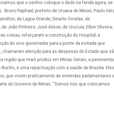
cisamos que o senhor coloque o dedo na ferida agora, se
 Bruno Raphael, prefeito de Uruana de Minas; Paulo Sérg
amilton, de Lagoa Grande; Dinarte Ornelas, de
e João Pinheiro; José Ailson, de Urucuia; Elber Oliveira,
tras coisas, reforçaram a construção do Hospital; a
nção do vice-governador para a ponte da estrada que
nas; chamaram atenção para as despesas do Estado que s
ta região que mais produz em Minas Gerais; a pavimenta
 Buritis, e uma repactuação com a saúde de Brasília. Ele
os, que vivem praticamente de emendas parlamentares 
 parte do Governo de Minas. “Somos nós que colocamos