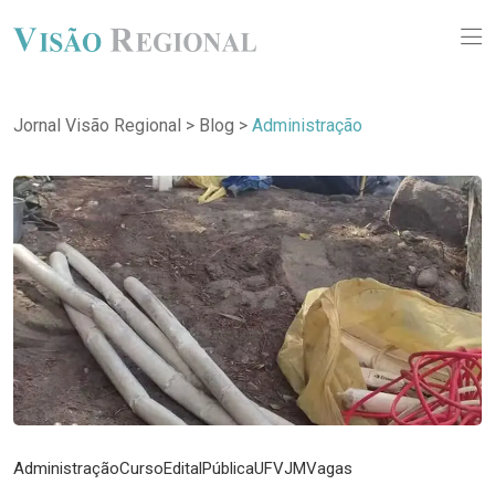
Jornal Visão Regional
>
Blog
>
Administração
Administração
Curso
Edital
Pública
UFVJM
Vagas