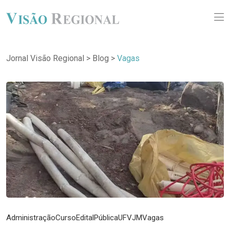
Jornal Visão Regional
>
Blog
>
Vagas
Administração
Curso
Edital
Pública
UFVJM
Vagas