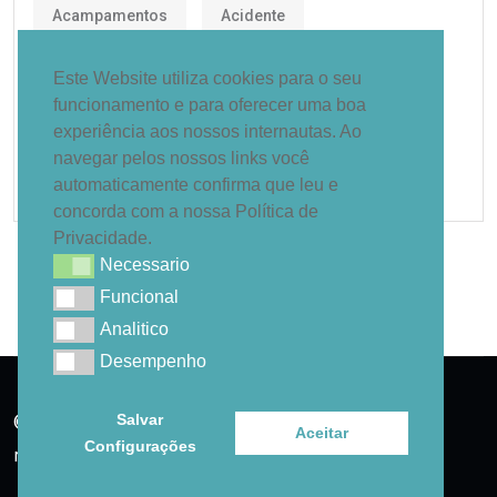
Acampamentos
Acidente
Administração
Carreta
Centro
Este Website utiliza cookies para o seu
funcionamento e para oferecer uma boa
Cultural
Curso
Edital
Pública
experiência aos nossos internautas. Ao
navegar pelos nossos links você
UFVJM
Vagas
automaticamente confirma que leu e
concorda com a nossa Política de
Privacidade.
Necessario
Necessario
Funcional
Funcional
Analitico
Analitico
Desempenho
Desempenho
© 2025. Jornal Visão Regional - Todos os direitos
Salvar
Aceitar
Configurações
reservados!